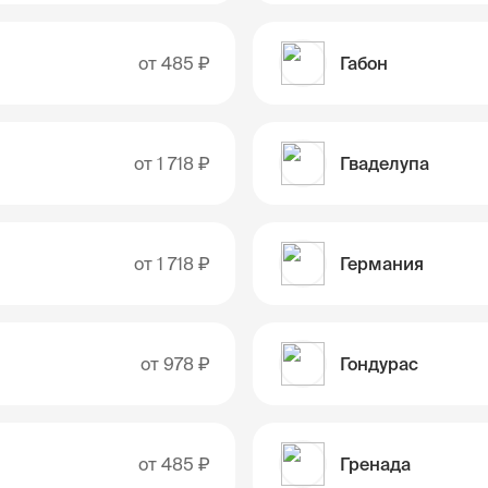
от
485 ₽
Габон
от
1 718 ₽
Гваделупа
от
1 718 ₽
Германия
от
978 ₽
Гондурас
от
485 ₽
Гренада