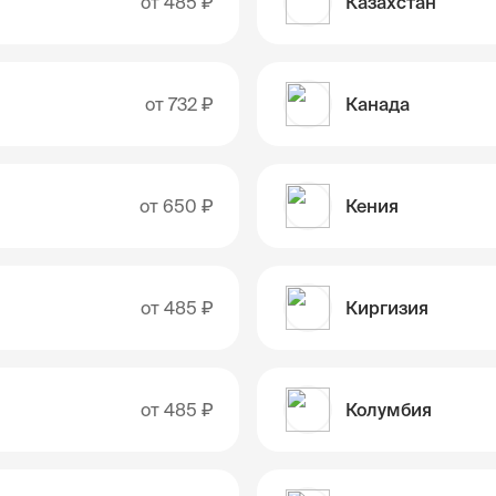
от
485 ₽
Казахстан
от
732 ₽
Канада
от
650 ₽
Кения
от
485 ₽
Киргизия
от
485 ₽
Колумбия