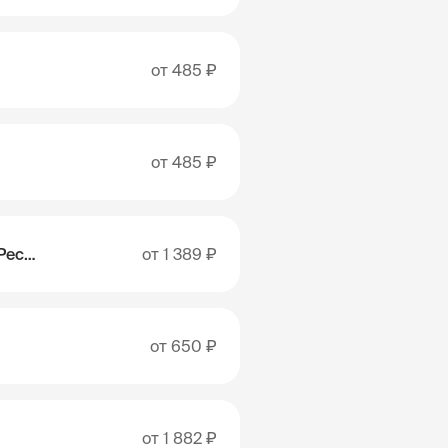
от
485 ₽
от
485 ₽
Доминиканская Республика
от
1 389 ₽
от
650 ₽
от
1 882 ₽