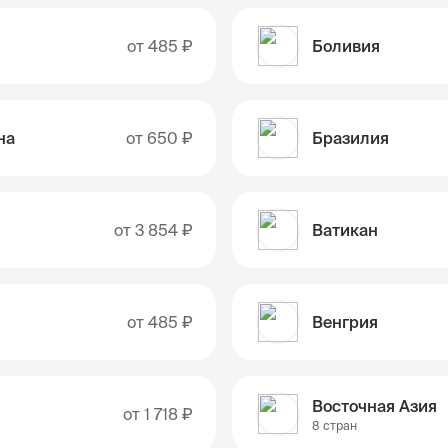
от
485 ₽
Боливия
на
от
650 ₽
Бразилия
от
3 854 ₽
Ватикан
от
485 ₽
Венгрия
Восточная Азия
от
1 718 ₽
8 стран