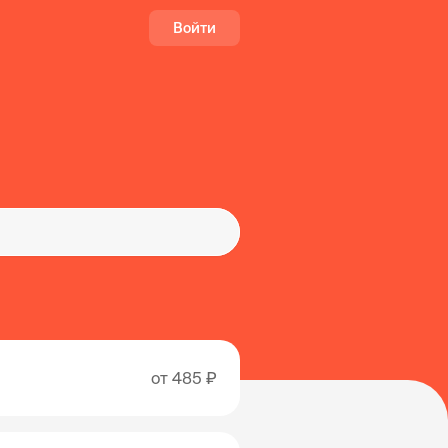
Войти
от
485 ₽