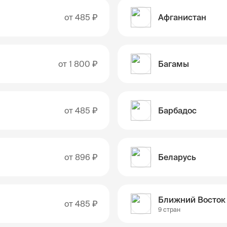
от
485 ₽
Афганистан
от
1 800 ₽
Багамы
от
485 ₽
Барбадос
от
896 ₽
Беларусь
Ближний Восток
от
485 ₽
9 стран