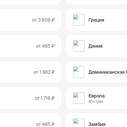
от
3 608 ₽
Греция
от
485 ₽
Дания
от
1 882 ₽
Европа
от
1 718 ₽
40 стран
от
485 ₽
Замбия