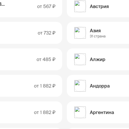
Австралия и Новая Зеландия
от
567 ₽
Австрия
Азия
от
732 ₽
31 страна
от
485 ₽
Алжир
от
1 882 ₽
Андорра
от
1 882 ₽
Аргентина