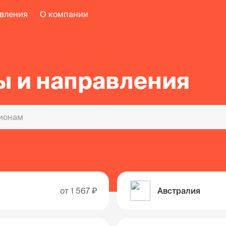
авления
О компании
ы и направления
от
1 567 ₽
Австралия