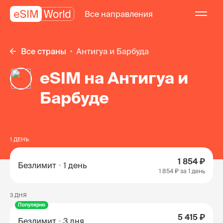
Все направления
Все страны
Антигуа и Барбуда
eSIM на Антигуа и
Барбуде
1 ДЕНЬ
1 854 ₽
Безлимит
1 день
1 854 ₽
за 1 день
3 ДНЯ
Популярно
5 415 ₽
Безлимит
3 дня