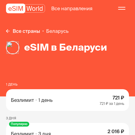
Все направления
Все страны
Беларусь
eSIM в Беларуси
1 ДЕНЬ
721 ₽
Безлимит
1 день
721 ₽
за 1 день
3 ДНЯ
Популярно
2 016 ₽
Безлимит
3 дня