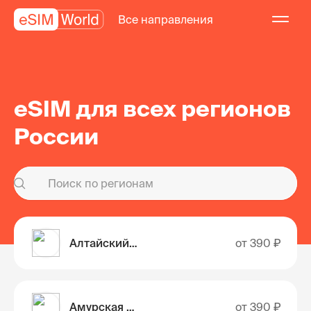
Все направления
eSIM для всех регионов
России
Алтайский край
от
390 ₽
Амурская область
от
390 ₽