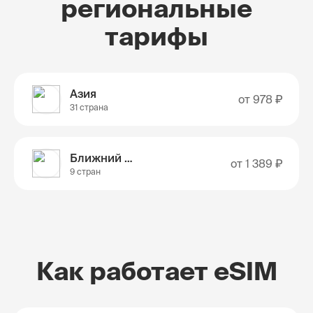
региональные
тарифы
Азия
от
978 ₽
31 страна
Ближний Восток
от
1 389 ₽
9 стран
Как работает eSIM