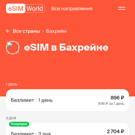
Все направления
Все страны
Бахрейн
eSIM в Бахрейне
1 ДЕНЬ
896 ₽
Безлимит
1 день
896 ₽
за 1 день
3 ДНЯ
Популярно
2 704 ₽
Безлимит
3 дня