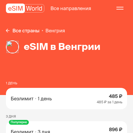
Все направления
Все страны
Венгрия
eSIM в Венгрии
1 ДЕНЬ
485 ₽
Безлимит
1 день
485 ₽
за 1 день
3 ДНЯ
Популярно
896 ₽
Безлимит
3 дня