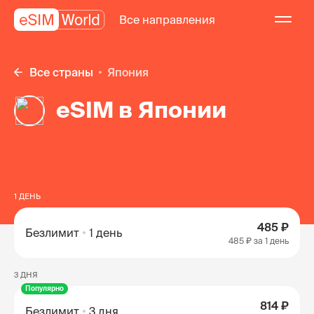
Все направления
Все страны
Япония
eSIM в Японии
1 ДЕНЬ
485 ₽
Безлимит
1 день
485 ₽
за 1 день
3 ДНЯ
Популярно
814 ₽
Безлимит
3 дня