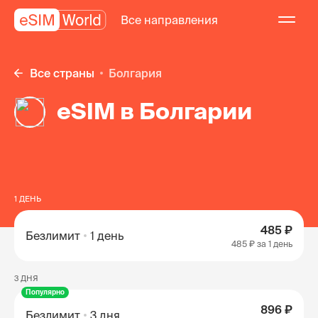
Все направления
Все страны
Болгария
eSIM в Болгарии
1 ДЕНЬ
485 ₽
Безлимит
1 день
485 ₽
за 1 день
3 ДНЯ
Популярно
896 ₽
Безлимит
3 дня