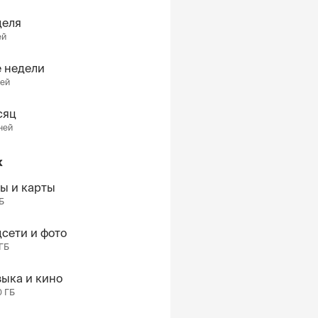
деля
ей
 недели
ней
сяц
ней
к
ы и карты
ГБ
сети и фото
 ГБ
ыка и кино
0 ГБ