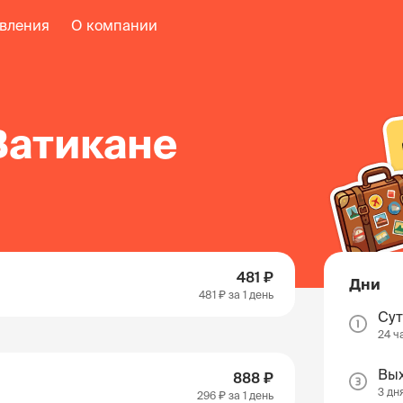
авления
О компании
Ватикане
481 ₽
Дни
481 ₽
за 1 день
Су
24 ч
Вы
888 ₽
3 дн
296 ₽
за 1 день