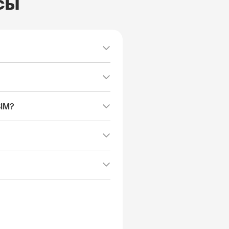
сы
SIM?