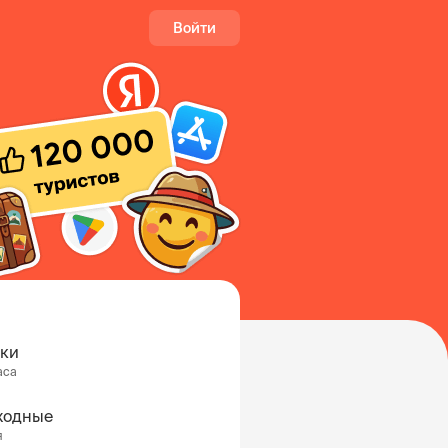
Войти
тки
аса
ходные
я