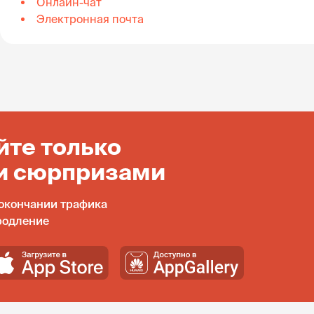
Онлайн-чат
Электронная почта
йте только
и сюрпризами
окончании трафика
родление