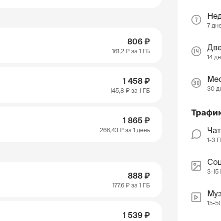
Не
7 дн
806 ₽
Две
161,2 ₽
за 1 ГБ
14 д
Ме
1 458 ₽
30 д
145,8 ₽
за 1 ГБ
Трафи
1 865 ₽
Чат
266,43 ₽
за 1 день
1-3 
Соц
3-15
888 ₽
177,6 ₽
за 1 ГБ
Муз
15-5
1 539 ₽