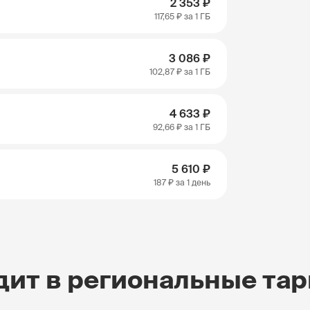
2 353 ₽
117,65 ₽
за 1 ГБ
3 086 ₽
102,87 ₽
за 1 ГБ
4 633 ₽
92,66 ₽
за 1 ГБ
5 610 ₽
187 ₽
за 1 день
дит в региональные та