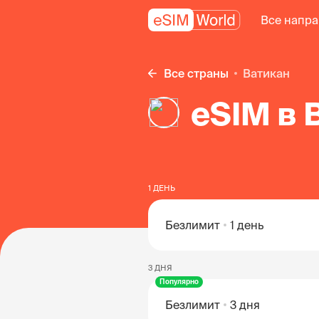
Все напр
Все страны
Ватикан
eSIM в 
1 ДЕНЬ
Безлимит
1 день
3 ДНЯ
Популярно
Безлимит
3 дня