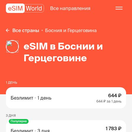
Все направления
Все страны
Босния и Герцеговина
eSIM в Боснии и
Герцеговине
1 ДЕНЬ
644 ₽
Безлимит
1 день
644 ₽
за 1 день
3 ДНЯ
Популярно
1 783 ₽
Безлимит
3 дня