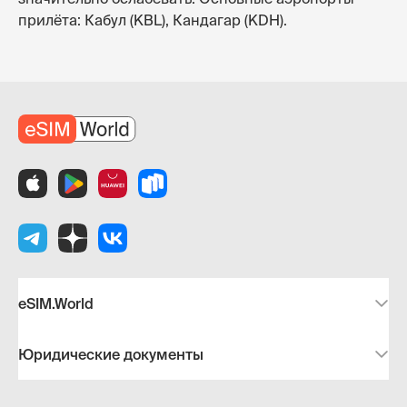
прилёта: Кабул (KBL), Кандагар (KDH).
eSIM.World
Юридические документы