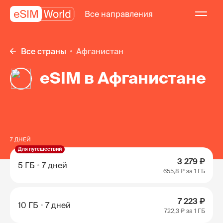
Все направления
Все страны
Афганистан
eSIM в Афганистане
7 ДНЕЙ
Для путешествий
3 279 ₽
5 ГБ
7 дней
655,8 ₽
за 1 ГБ
7 223 ₽
10 ГБ
7 дней
722,3 ₽
за 1 ГБ