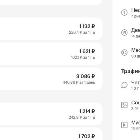
Не
7 дн
1 132 ₽
Две
226,4 ₽
за 1 ГБ
14 д
Ме
1 621 ₽
30 д
162,1 ₽
за 1 ГБ
Трафи
3 086 ₽
Чат
440,86 ₽
за 1 день
1-3 
Соц
3-15
1 214 ₽
242,8 ₽
за 1 ГБ
Муз
15-5
1 702 ₽