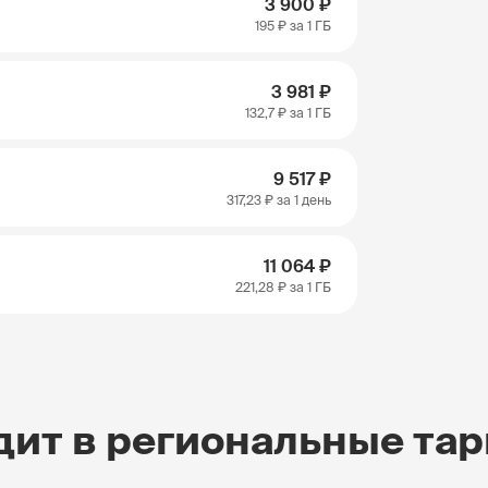
3 900 ₽
195 ₽
за 1 ГБ
3 981 ₽
132,7 ₽
за 1 ГБ
9 517 ₽
317,23 ₽
за 1 день
11 064 ₽
221,28 ₽
за 1 ГБ
дит в региональные та