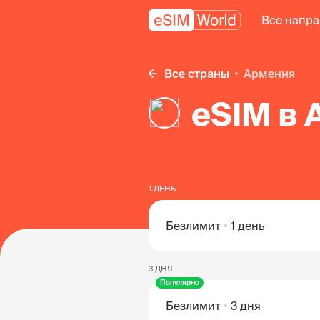
Все напр
Все страны
Армения
eSIM в
1 ДЕНЬ
Безлимит
1 день
3 ДНЯ
Популярно
Безлимит
3 дня