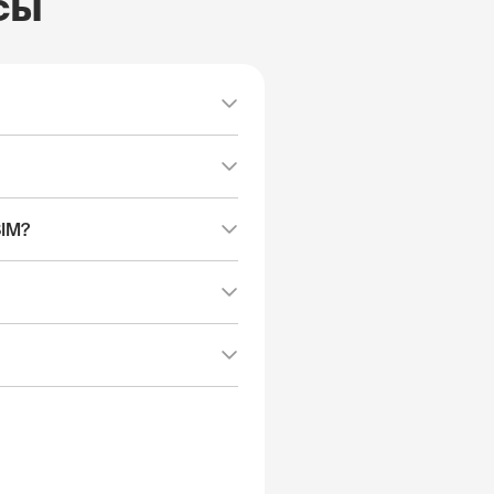
сы
SIM?