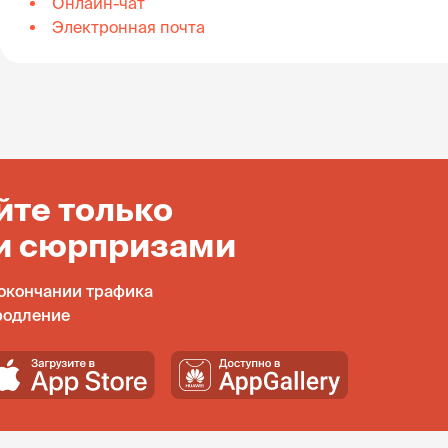
Онлайн-чат
Электронная почта
йте только
и сюрпризами
окончании трафика
родление