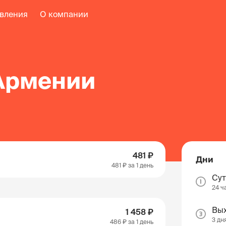
авления
О компании
 Армении
481 ₽
Дни
481 ₽
за 1 день
Су
24 ч
Вы
1 458 ₽
3 дн
486 ₽
за 1 день