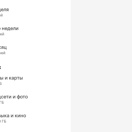
деля
ей
 недели
ней
сяц
ней
к
ы и карты
ГБ
сети и фото
 ГБ
ыка и кино
0 ГБ