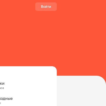
Войти
тки
аса
ходные
я