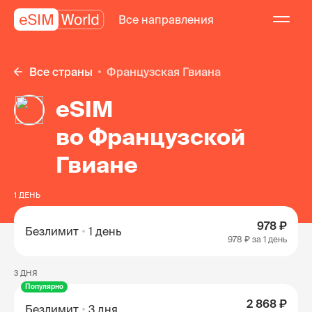
Все направления
Все страны
Французская Гвиана
eSIM
во Французской
Гвиане
1 ДЕНЬ
978 ₽
Безлимит
1 день
978 ₽
за 1 день
3 ДНЯ
Популярно
2 868 ₽
Безлимит
3 дня