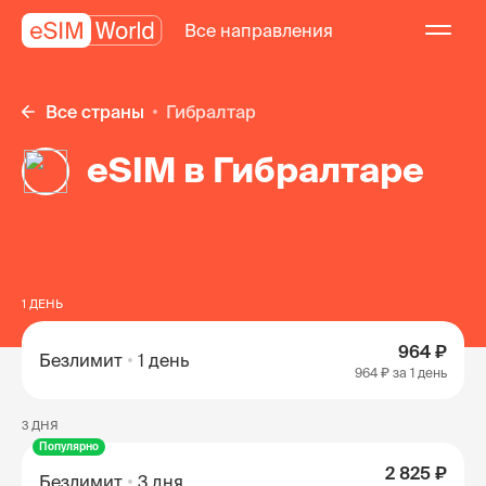
Все направления
Все страны
Гибралтар
eSIM в Гибралтаре
1 ДЕНЬ
964 ₽
Безлимит
1 день
964 ₽
за 1 день
3 ДНЯ
Популярно
2 825 ₽
Безлимит
3 дня