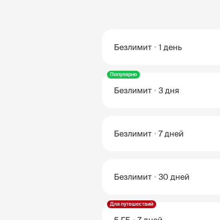
Безлимит
1 день
Популярно
Безлимит
3 дня
Безлимит
7 дней
Безлимит
30 дней
Для путешествий