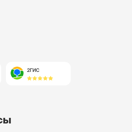
2ГИС
сы