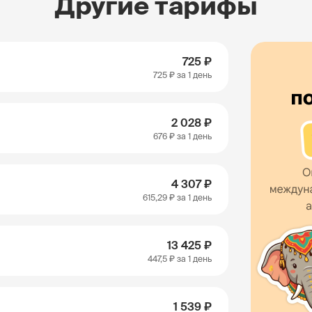
Другие тарифы
725 ₽
725 ₽
за 1 день
2 028 ₽
676 ₽
за 1 день
4 307 ₽
615,29 ₽
за 1 день
13 425 ₽
447,5 ₽
за 1 день
1 539 ₽