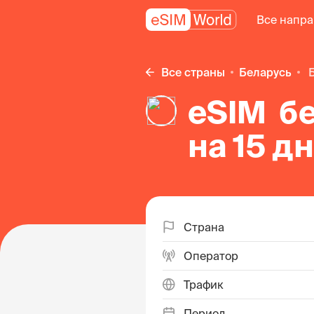
Все напр
Все страны
Беларусь
eSIM б
на 15 д
Страна
Оператор
Трафик
Период