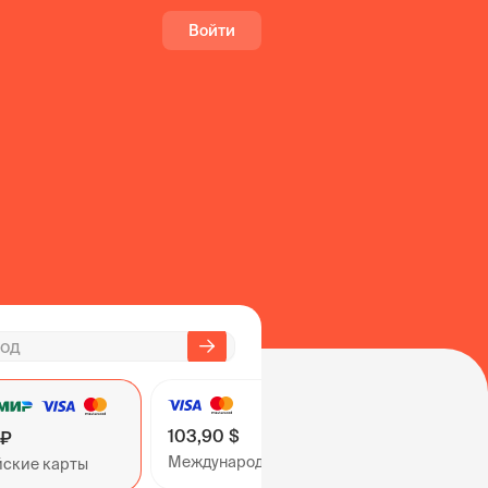
Войти
103,90 $
 ₽
Международные карты
йские карты