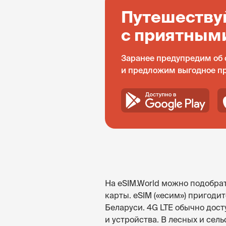
Путешеству
с приятным
Заранее предупредим об 
и предложим выгодное п
На eSIM.World можно подобрат
карты. eSIM («есим») пригод
Беларуси. 4G LTE обычно дост
и устройства. В лесных и сел