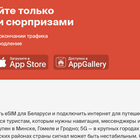
йте только
и сюрпризами
окончании трафика
родление
ь eSIM для Беларуси и подключить интернет для путеше
ится туристам, которым нужны навигация, мессенджеры 
упен в Минске, Гомеле и Гродно; 5G — в крупных города
ьских районах страны сигнал может быть нестабильным.