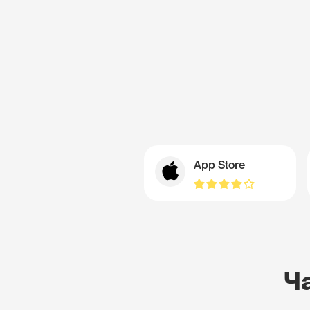
App Store
Ч