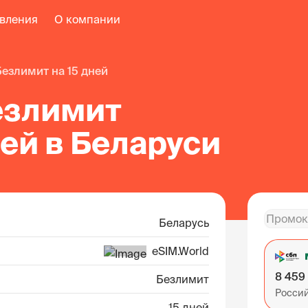
авления
О компании
безлимит на 15 дней
езлимит
ней в Беларуси
Беларусь
eSIM.World
8 459
Безлимит
Росси
15 дней