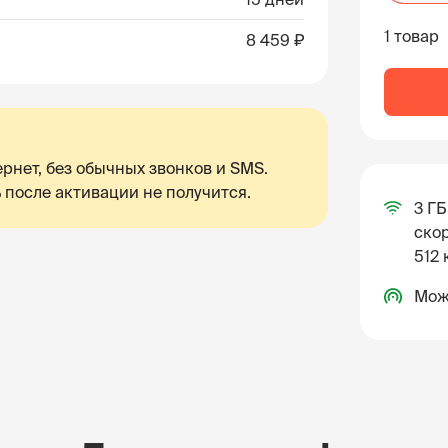
1 товар
8 459 ₽
рнет, без обычных звонков и SMS.
 после активации не получится.
3 ГБ
скор
512 
Мож