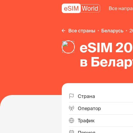
Все напр
Все страны
Беларусь
eSIM 20
в Белар
Страна
Оператор
Трафик
Период