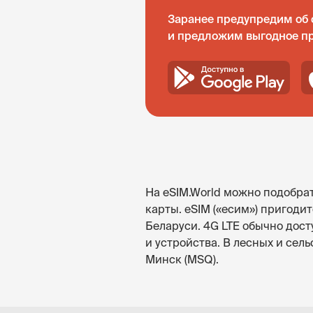
Заранее предупредим об 
и предложим выгодное п
На eSIM.World можно подобрат
карты. eSIM («есим») пригод
Беларуси. 4G LTE обычно дост
и устройства. В лесных и сел
Минск (MSQ).