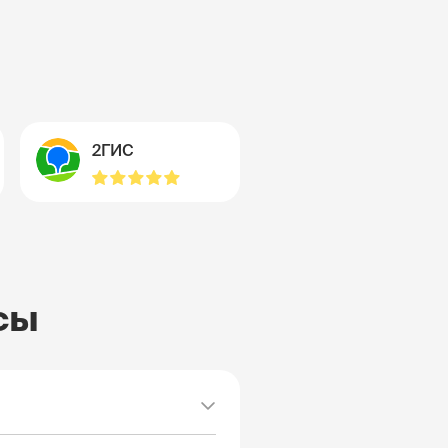
2ГИС
сы