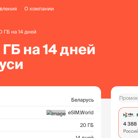
авления
О компании
20 ГБ на 14 дней
 ГБ на 14 дней
уси
Беларусь
eSIM.World
4 388
20 ГБ
Росси
14 дней