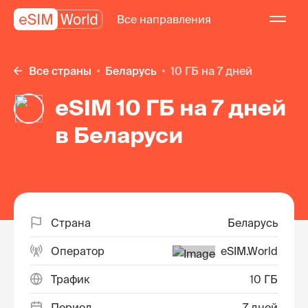
Все направления
Все страны
Беларусь
10 ГБ на 7 дней
eSIM 10 ГБ на 7 дней
в Беларуси
Страна
Беларусь
Оператор
eSIM.World
Трафик
10 ГБ
Период
7 дней