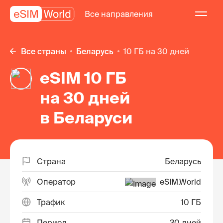
Все направления
Все страны
Беларусь
10 ГБ на 30 дней
eSIM 10 ГБ
на 30 дней
в Беларуси
Страна
Беларусь
Оператор
eSIM.World
Трафик
10 ГБ
Период
30 дней