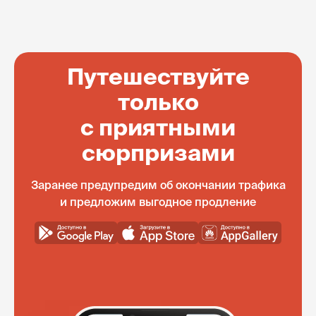
Путешествуйте
только
с приятными
сюрпризами
Заранее предупредим об окончании трафика
и предложим выгодное продление