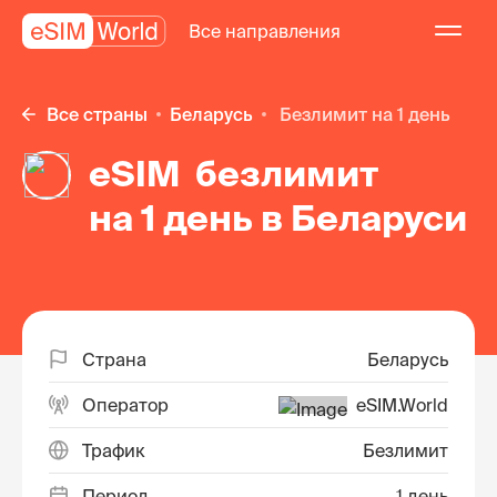
Все направления
Все страны
Беларусь
безлимит на 1 день
eSIM безлимит
на 1 день в Беларуси
Страна
Беларусь
Оператор
eSIM.World
Трафик
Безлимит
Период
1 день