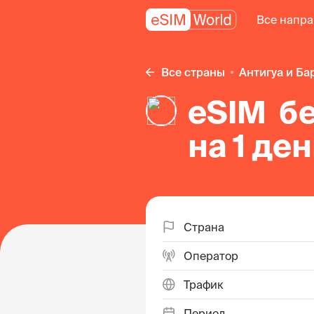
Все напр
Все страны
Антигуа и Ба
eSIM б
на 1 де
Барбуд
Страна
Оператор
Трафик
Период