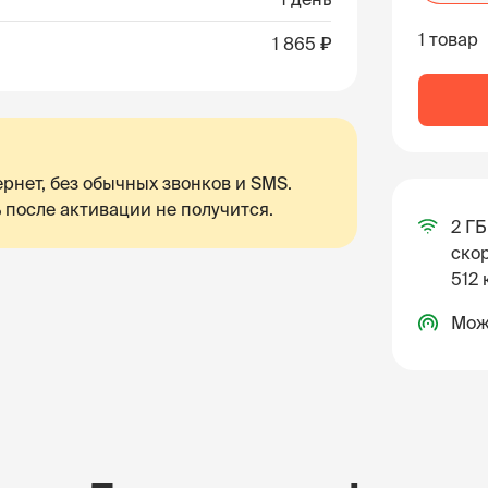
1 товар
1 865 ₽
рнет, без обычных звонков и SMS.
 после активации не получится.
2 ГБ
скор
512 
Мож