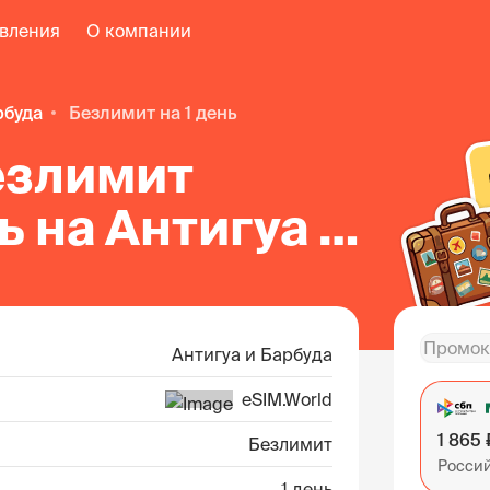
авления
О компании
рбуда
безлимит на 1 день
езлимит
нь на Антигуа и
е
Антигуа и Барбуда
eSIM.World
1 865 
Безлимит
Росси
1 день