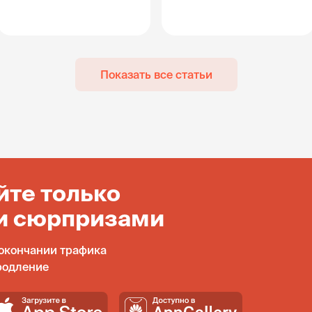
Показать все статьи
йте только
и сюрпризами
окончании трафика
родление