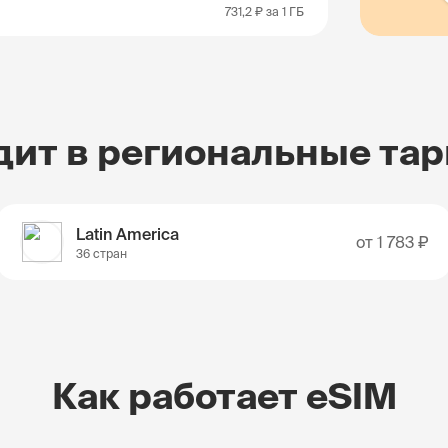
731,2 ₽
за 1 ГБ
дит в региональные та
Latin America
от
1 783 ₽
36 стран
Как работает eSIM