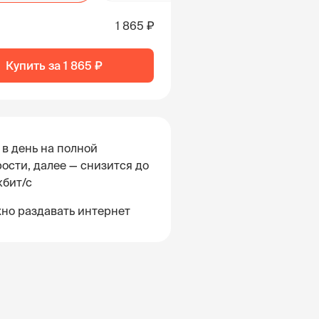
1 865 ₽
Купить за
1 865 ₽
 в день на полной
ости, далее — снизится до
кбит/с
но раздавать интернет