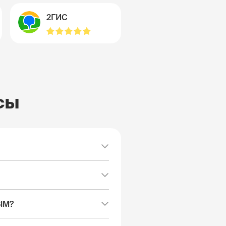
2ГИС
сы
SIM?