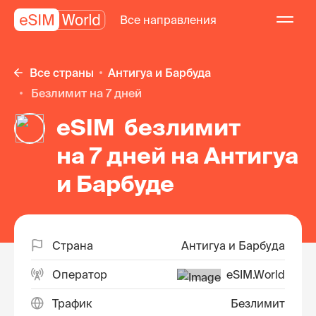
Все направления
Все страны
Антигуа и Барбуда
безлимит на 7 дней
eSIM безлимит
на 7 дней на Антигуа
и Барбуде
Страна
Антигуа и Барбуда
Оператор
eSIM.World
Трафик
Безлимит