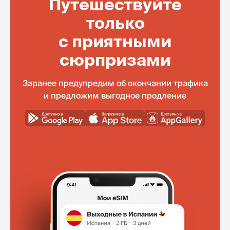
Путешествуйте
только
с приятными
сюрпризами
Заранее предупредим об окончании трафика
и предложим выгодное продление