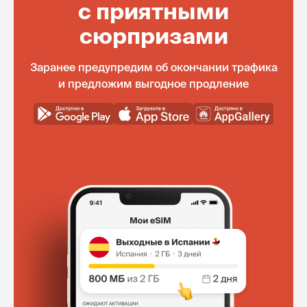
с приятными
сюрпризами
Заранее предупредим об окончании трафика
и предложим выгодное продление