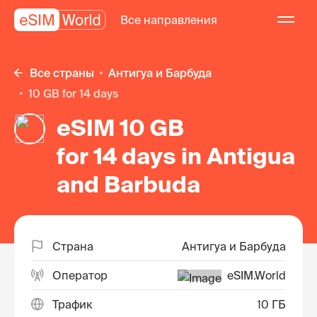
Все направления
Все страны
Антигуа и Барбуда
10 GB for 14 days
eSIM 10 GB
for 14 days in Antigua
and Barbuda
Страна
Антигуа и Барбуда
Оператор
eSIM.World
Трафик
10 ГБ