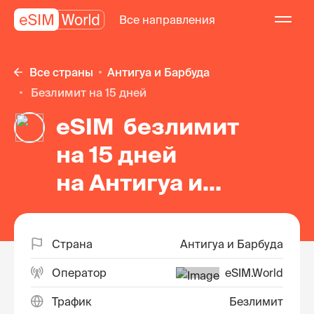
Все направления
Все страны
Антигуа и Барбуда
безлимит на 15 дней
eSIM безлимит
на 15 дней
на Антигуа и
Барбуде
Страна
Антигуа и Барбуда
Оператор
eSIM.World
Трафик
Безлимит