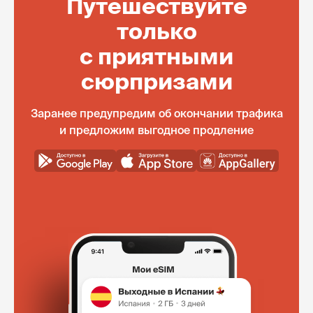
Путешествуйте
только
с приятными
сюрпризами
Заранее предупредим об окончании трафика
и предложим выгодное продление