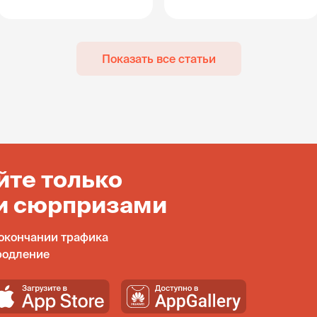
Показать все статьи
йте только
и сюрпризами
окончании трафика
родление