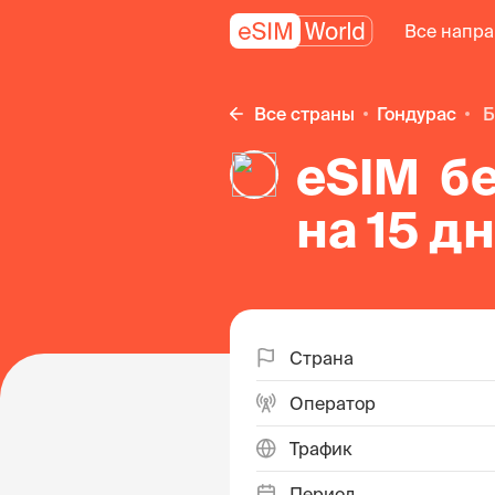
Все напр
Все страны
Гондурас
eSIM б
на 15 д
Страна
Оператор
Трафик
Период