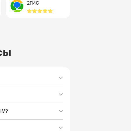
2ГИС
сы
SIM?