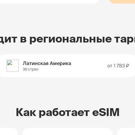
дит в региональные та
Латинская Америка
от
1 783 ₽
36 стран
Как работает eSIM