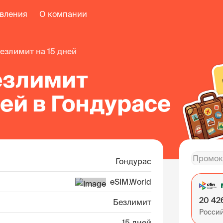
авления
О компании
безлимит на 15 дней
езлимит
ней в Гондурасе
Гондурас
eSIM.World
20 42
Безлимит
Росси
15 дней