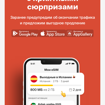
сюрпризами
Заранее предупредим об окончании трафика
и предложим выгодное продление