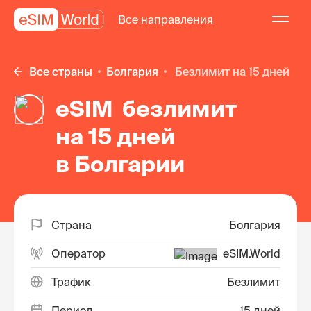
Все направления
Все страны
Болгария
безлимит на 15 дней
eSIM безлимит
на 15 дней
в Болгарии
Страна
Болгария
Оператор
eSIM.World
Трафик
Безлимит
Период
15 дней