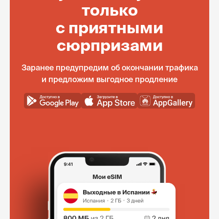
только
с приятными
сюрпризами
Заранее предупредим об окончании трафика
и предложим выгодное продление