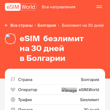
Все направления
Все страны
Болгария
безлимит на 30 дней
eSIM безлимит
на 30 дней
в Болгарии
Страна
Болгария
Оператор
eSIM.World
Трафик
Безлимит
Период
30 дней