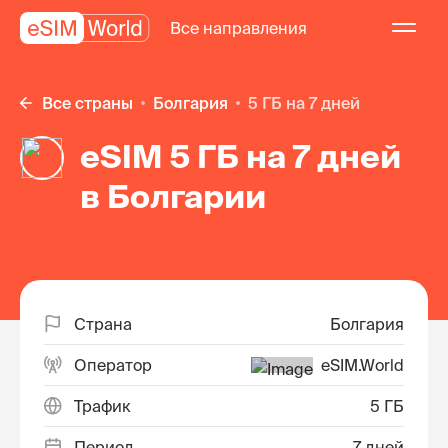
Все направления
Все страны
Болгария
5 ГБ на 7 дней
eSIM 5 ГБ на 7 дней
в Болгарии
Страна
Болгария
Оператор
eSIM.World
Трафик
5 ГБ
Период
7 дней