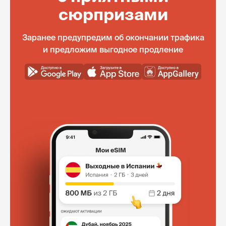
сюрпризами
Заранее предупредим об окончании трафика
и предложим выгодное продление