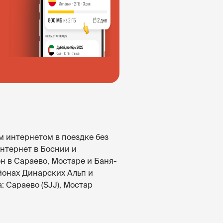
м интернетом в поездке без
нтернет в Боснии и
н в Сараево, Мостаре и Баня-
айонах Динарских Альп и
 Сараево (SJJ), Мостар