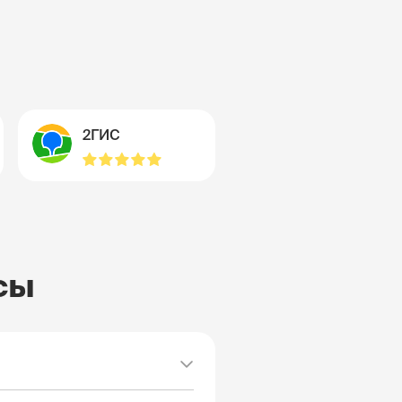
2ГИС
сы