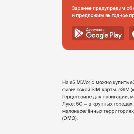
Заранее предупредим об 
и предложим выгодное п
На eSIM.World можно купить e
физической SIM-карты. eSIM 
Герцеговине для навигации, м
Луке; 5G — в крупных городах
малонаселённых территориях 
(OMO).