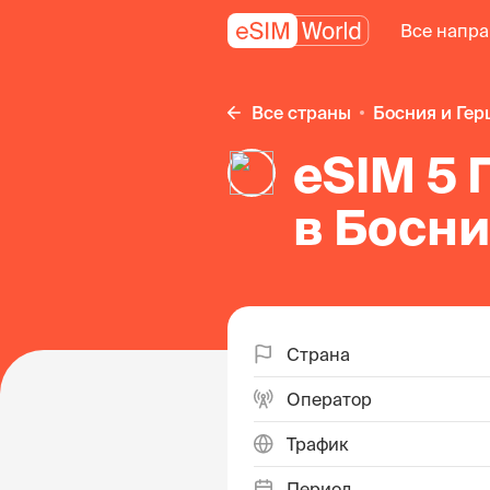
Все напр
Все страны
Босния и Ге
eSIM 5 
в Босни
Герцег
Страна
Оператор
Трафик
Период