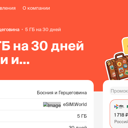
авления
О компании
рцеговина
5 ГБ на 30 дней
ГБ на 30 дней
и и
овине
Босния и Герцеговина
eSIM.World
1 718 
5 ГБ
Росси
30 дней