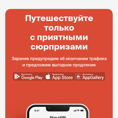
Путешествуйте
только
с приятными
сюрпризами
Заранее предупредим об окончании трафика
и предложим выгодное продление