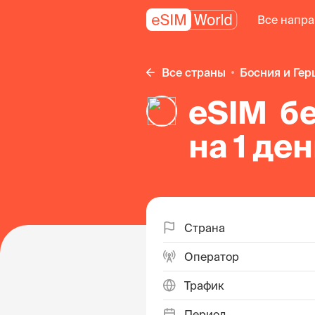
Все напр
Все страны
Босния и Ге
eSIM б
на 1 де
Герцег
Страна
Оператор
Трафик
Период