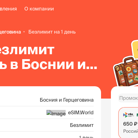
авления
О компании
рцеговина
безлимит на 1 день
езлимит
нь в Боснии и
овине
Босния и Герцеговина
eSIM.World
650 ₽
Безлимит
Росси
1 день