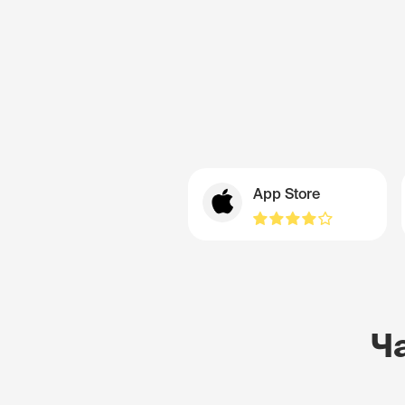
App Store
Ч