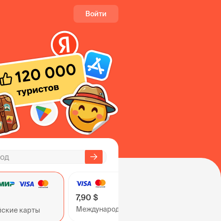
Войти
7,90 $
Международные карты
йские карты