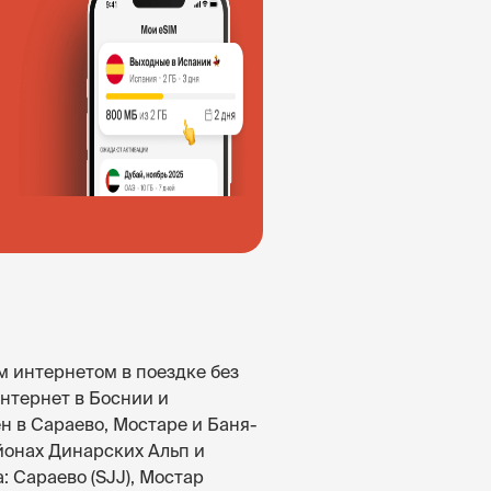
м интернетом в поездке без
нтернет в Боснии и
н в Сараево, Мостаре и Баня-
айонах Динарских Альп и
 Сараево (SJJ), Мостар