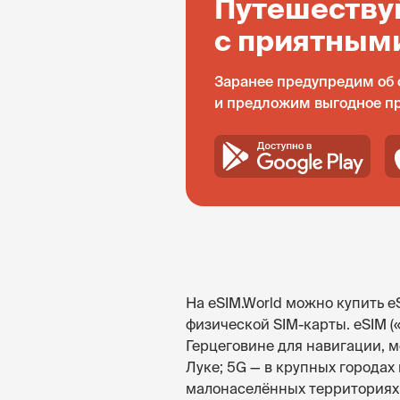
Путешеству
с приятным
Заранее предупредим об 
и предложим выгодное п
На eSIM.World можно купить e
физической SIM-карты. eSIM 
Герцеговине для навигации, м
Луке; 5G — в крупных городах
малонаселённых территориях 