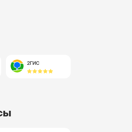
2ГИС
сы