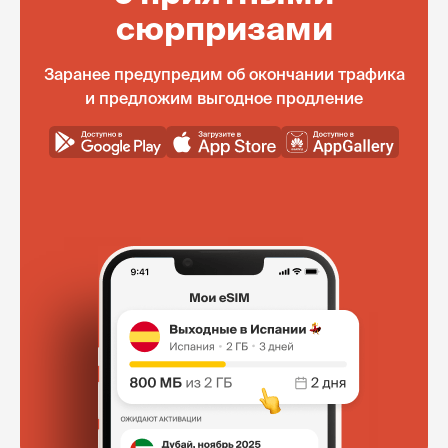
сюрпризами
Заранее предупредим об окончании трафика
и предложим выгодное продление