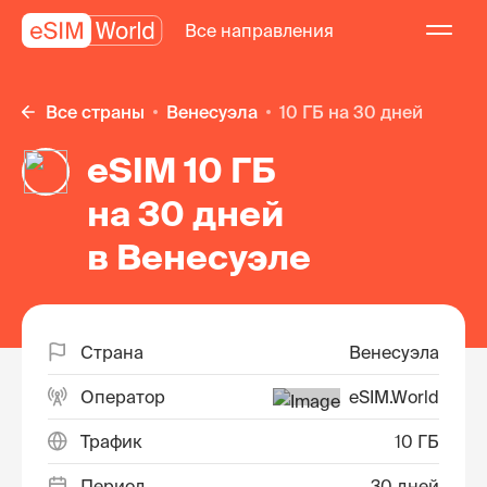
Все направления
Все страны
Венесуэла
10 ГБ на 30 дней
eSIM 10 ГБ
на 30 дней
в Венесуэле
Страна
Венесуэла
Оператор
eSIM.World
Трафик
10 ГБ
Период
30 дней