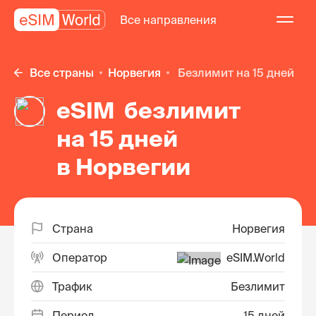
Все направления
Все страны
Норвегия
безлимит на 15 дней
eSIM безлимит
на 15 дней
в Норвегии
Страна
Норвегия
Оператор
eSIM.World
Трафик
Безлимит
Период
15 дней