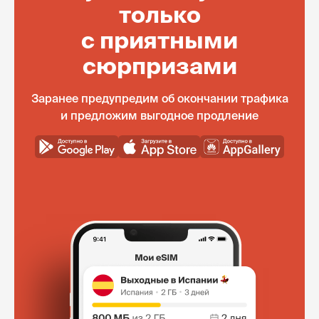
только
с приятными
сюрпризами
Заранее предупредим об окончании трафика
и предложим выгодное продление