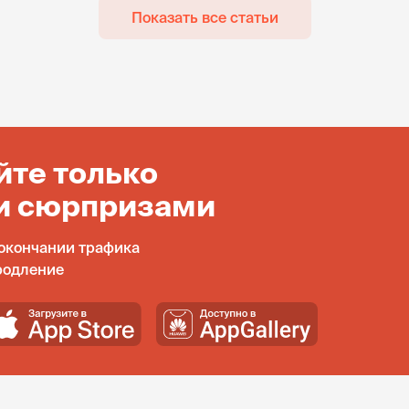
Показать все статьи
йте только
и сюрпризами
окончании трафика
родление