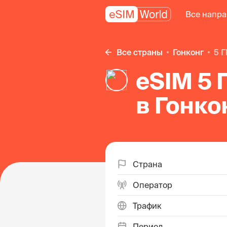
Все напр
Все страны
Гонконг
5 
eSIM 5 
в Гонко
Страна
Оператор
Трафик
Период