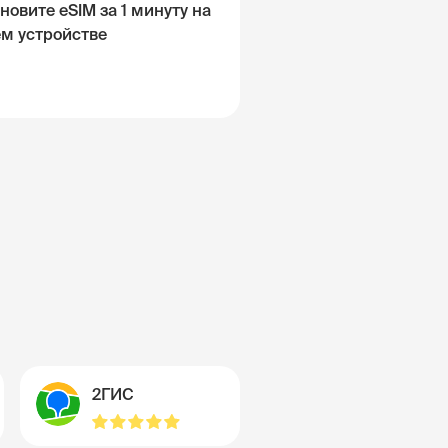
новите eSIM за 1 минуту на
ём устройстве
2ГИС