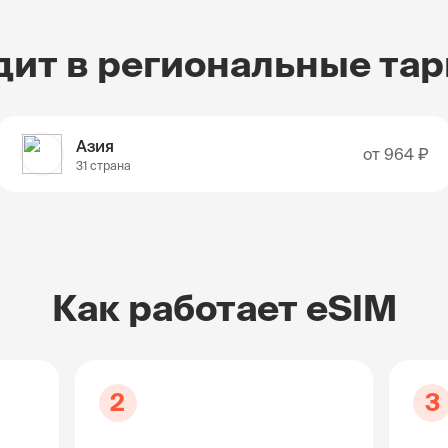
дит в региональные та
Азия
от
964 ₽
31 страна
Как работает eSIM
2
3