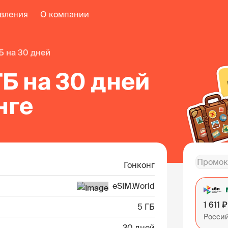
авления
О компании
ГБ на 30 дней
ГБ на 30 дней
нге
Гонконг
eSIM.World
1 611 ₽
5 ГБ
Росси
30 дней