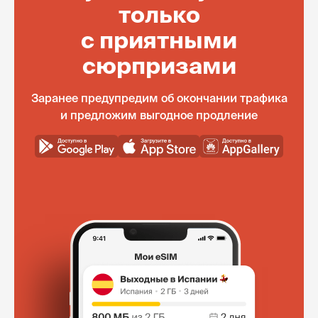
только
с приятными
сюрпризами
Заранее предупредим об окончании трафика
и предложим выгодное продление