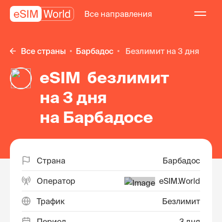
Все направления
Все страны
Барбадос
безлимит на 3 дня
eSIM безлимит
на 3 дня
на Барбадосе
Страна
Барбадос
Оператор
eSIM.World
Трафик
Безлимит
Период
3 дня