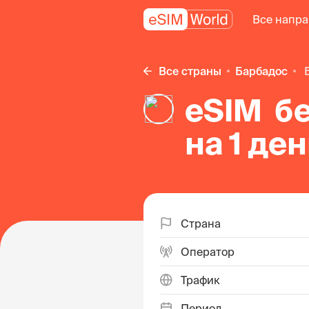
Все напр
Все страны
Барбадос
eSIM б
на 1 де
Страна
Оператор
Трафик
Период