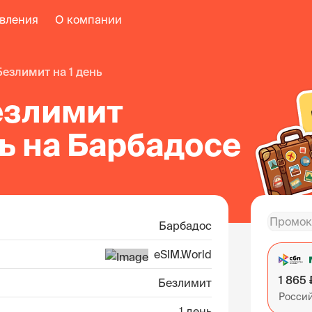
авления
О компании
безлимит на 1 день
езлимит
нь на Барбадосе
Барбадос
eSIM.World
1 865 
Безлимит
Росси
1 день