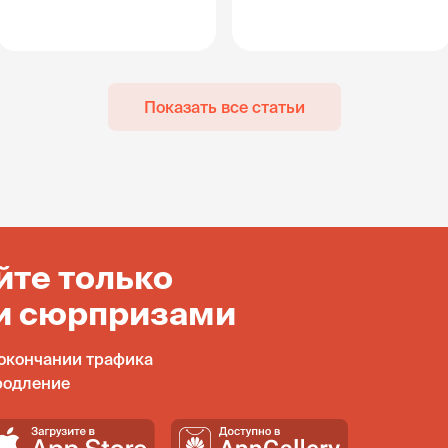
Показать все статьи
йте только
и сюрпризами
окончании трафика
родление