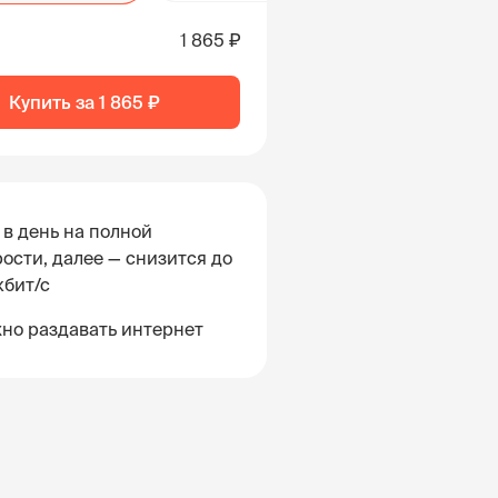
1 865 ₽
Купить за
1 865 ₽
 в день на полной
ости, далее — снизится до
кбит/с
но раздавать интернет