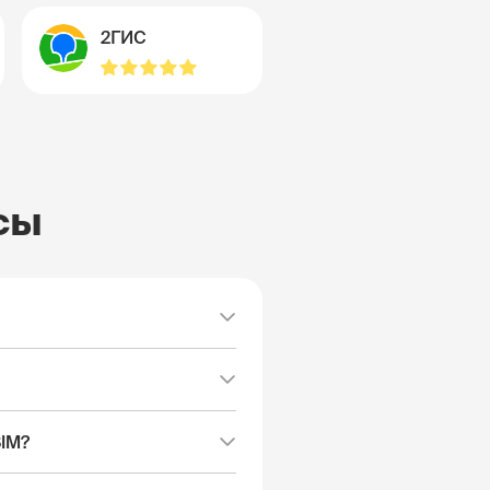
2ГИС
сы
SIM?