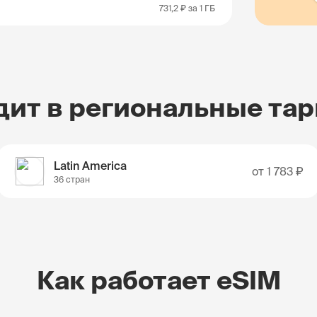
731,2 ₽
за 1 ГБ
дит в региональные та
Latin America
от
1 783 ₽
36 стран
Как работает eSIM