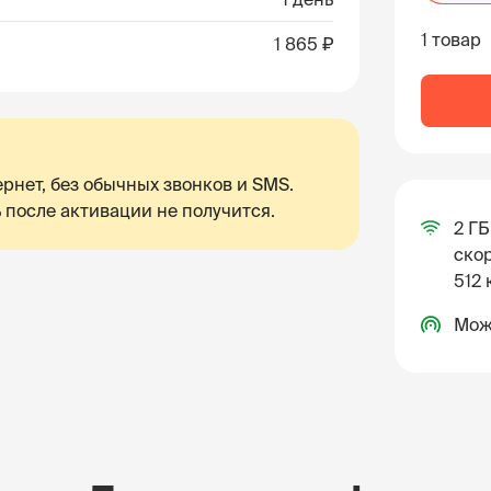
1 товар
1 865 ₽
рнет, без обычных звонков и SMS.
 после активации не получится.
2 ГБ
скор
512 
Мож