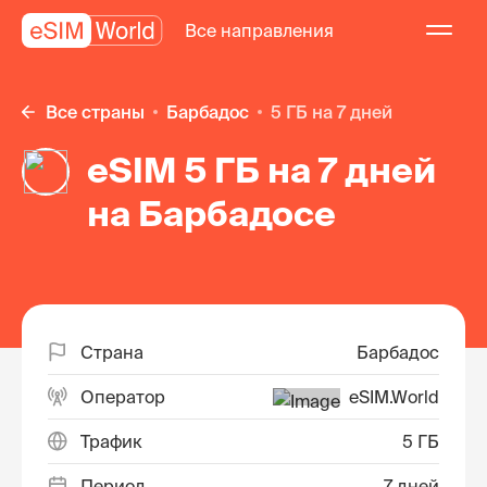
Все направления
Все страны
Барбадос
5 ГБ на 7 дней
eSIM 5 ГБ на 7 дней
на Барбадосе
Страна
Барбадос
Оператор
eSIM.World
Трафик
5 ГБ
Период
7 дней