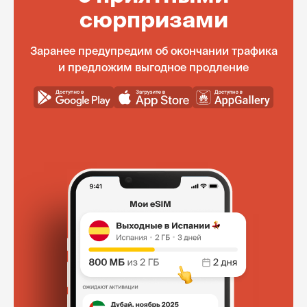
сюрпризами
Заранее предупредим об окончании трафика
и предложим выгодное продление