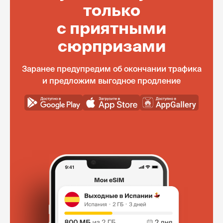
только
с приятными
сюрпризами
Заранее предупредим об окончании трафика
и предложим выгодное продление