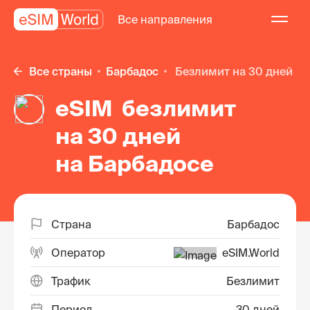
Все направления
Все страны
Барбадос
безлимит на 30 дней
eSIM безлимит
на 30 дней
на Барбадосе
Страна
Барбадос
Оператор
eSIM.World
Трафик
Безлимит
Период
30 дней