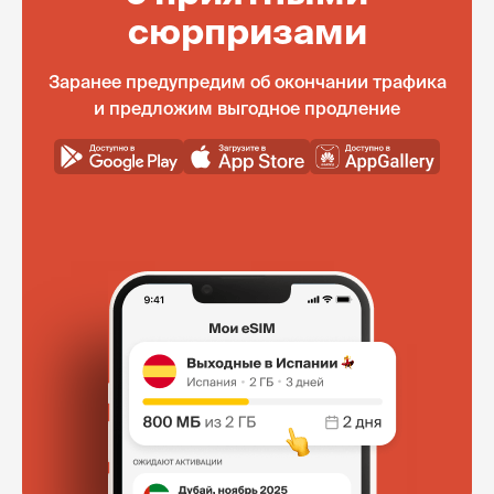
сюрпризами
Заранее предупредим об окончании трафика
и предложим выгодное продление