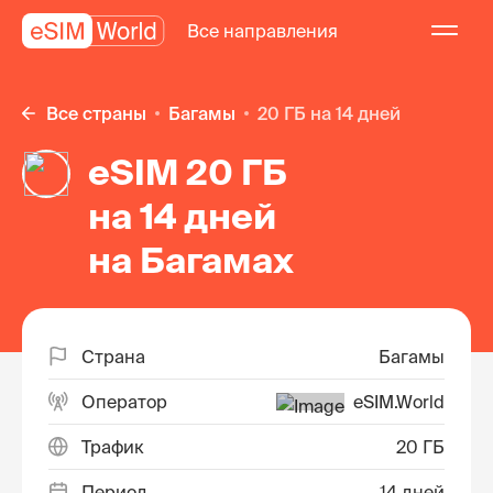
Все направления
Все страны
Багамы
20 ГБ на 14 дней
eSIM 20 ГБ
на 14 дней
на Багамах
Страна
Багамы
Оператор
eSIM.World
Трафик
20 ГБ
Период
14 дней