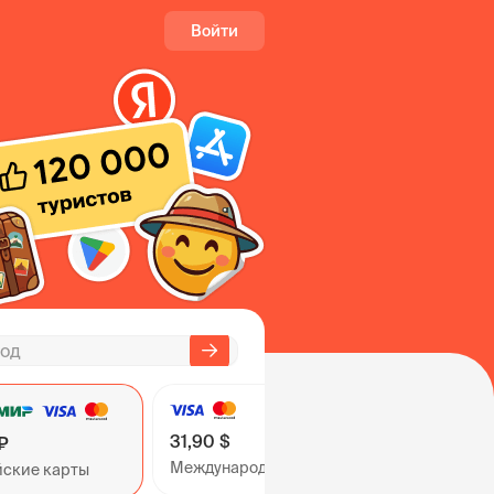
Войти
31,90 $
₽
Международные карты
йские карты