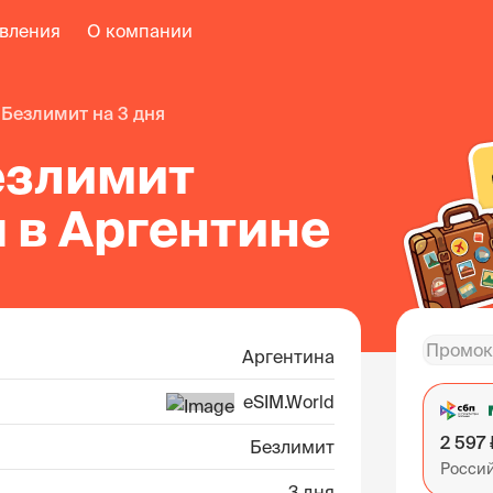
авления
О компании
безлимит на 3 дня
езлимит
я в Аргентине
Аргентина
eSIM.World
2 597 
Безлимит
Росси
3 дня