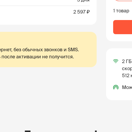
1 товар
2 597 ₽
рнет, без обычных звонков и SMS.
 после активации не получится.
2 ГБ
скор
512 
Мож