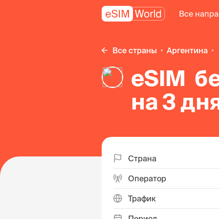
Все напр
Все страны
Аргентина
eSIM б
на 3 дн
Страна
Оператор
Трафик
Период