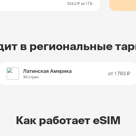
324,2 ₽
за 1 ГБ
дит в региональные та
Латинская Америка
от
1 783 ₽
36 стран
Как работает eSIM