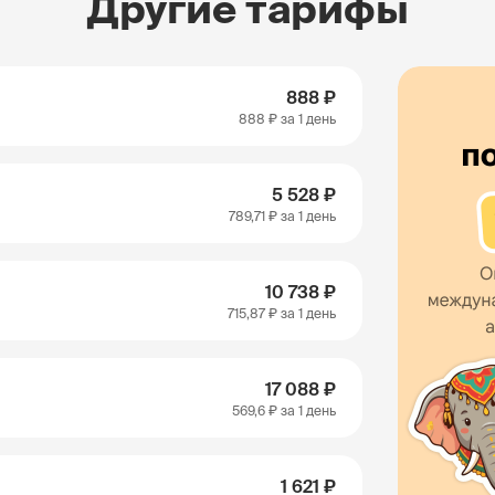
Другие тарифы
888 ₽
888 ₽
за 1 день
5 528 ₽
789,71 ₽
за 1 день
10 738 ₽
715,87 ₽
за 1 день
17 088 ₽
569,6 ₽
за 1 день
1 621 ₽