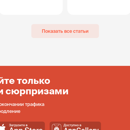
Показать все статьи
йте только
и сюрпризами
окончании трафика
родление