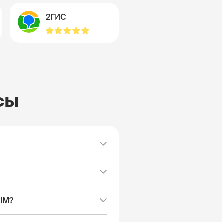
2ГИС
сы
SIM?