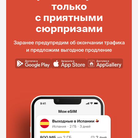
только
с приятными
сюрпризами
Заранее предупредим об окончании трафика
и предложим выгодное продление