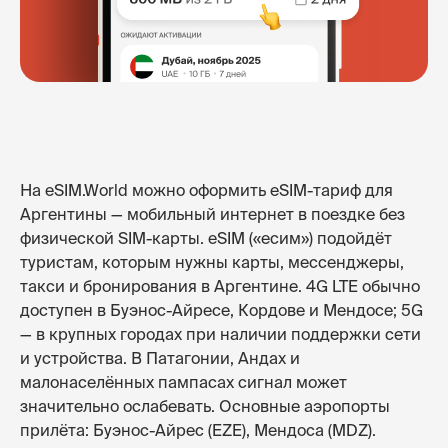
На eSIM.World можно оформить eSIM-тариф для
Аргентины — мобильный интернет в поездке без
физической SIM-карты. eSIM («есим») подойдёт
туристам, которым нужны карты, мессенджеры,
такси и бронирования в Аргентине. 4G LTE обычно
доступен в Буэнос-Айресе, Кордове и Мендосе; 5G
— в крупных городах при наличии поддержки сети
и устройства. В Патагонии, Андах и
малонаселённых пампасах сигнал может
значительно ослабевать. Основные аэропорты
прилёта: Буэнос-Айрес (EZE), Мендоса (MDZ).