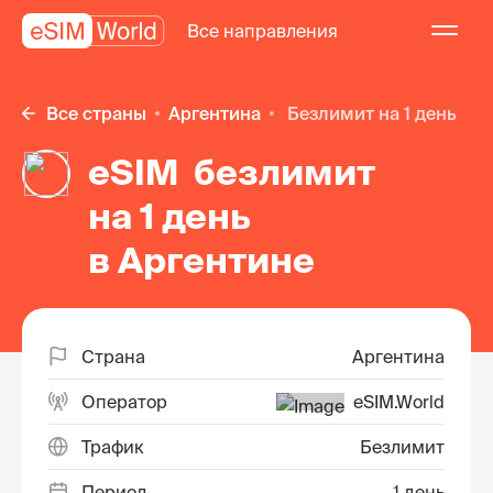
Все направления
Все страны
Аргентина
безлимит на 1 день
eSIM безлимит
на 1 день
в Аргентине
Страна
Аргентина
Оператор
eSIM.World
Трафик
Безлимит
Период
1 день