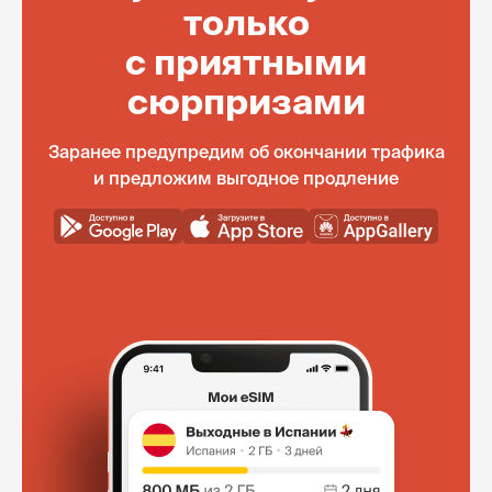
только
с приятными
сюрпризами
Заранее предупредим об окончании трафика
и предложим выгодное продление