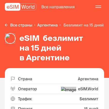
Все направления
Все страны
Аргентина
безлимит на 15 дней
eSIM безлимит
на 15 дней
в Аргентине
Страна
Аргентина
Оператор
eSIM.World
Трафик
Безлимит
Период
15 дней