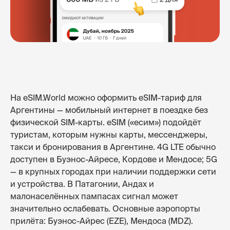
На eSIM.World можно оформить eSIM-тариф для
Аргентины — мобильный интернет в поездке без
физической SIM-карты. eSIM («есим») подойдёт
туристам, которым нужны карты, мессенджеры,
такси и бронирования в Аргентине. 4G LTE обычно
доступен в Буэнос-Айресе, Кордове и Мендосе; 5G
— в крупных городах при наличии поддержки сети
и устройства. В Патагонии, Андах и
малонаселённых пампасах сигнал может
значительно ослабевать. Основные аэропорты
прилёта: Буэнос-Айрес (EZE), Мендоса (MDZ).