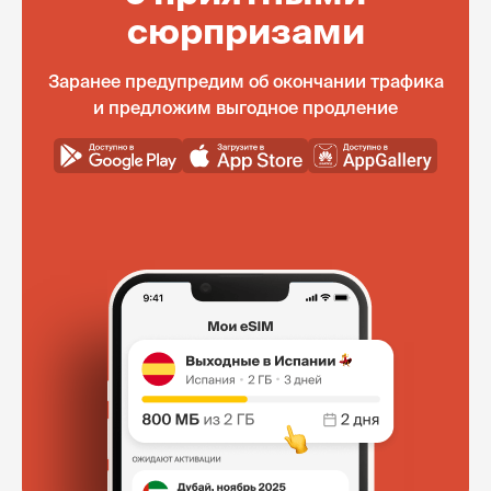
сюрпризами
Заранее предупредим об окончании трафика
и предложим выгодное продление