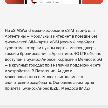
На eSIM.World можно оформить eSIM-тариф для
Аргентины — мобильный интернет в поездке без
физической SIM-карты. eSIM («есим») подойдёт
туристам, которым нужны карты, мессенджеры,
такси и бронирования в Аргентине. 4G LTE обычно
доступен в Буэнос-Айресе, Кордове и Мендосе; 5G
— в крупных городах при наличии поддержки сети
и устройства. В Патагонии, Андах и
малонаселённых пампасах сигнал может
значительно ослабевать. Основные аэропорты
прилёта: Буэнос-Айрес (EZE), Мендоса (MDZ).