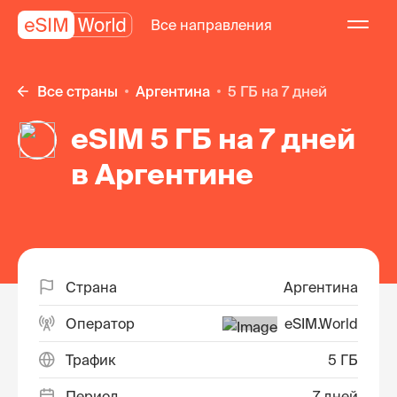
Все направления
Все страны
Аргентина
5 ГБ на 7 дней
eSIM 5 ГБ на 7 дней
в Аргентине
Страна
Аргентина
Оператор
eSIM.World
Трафик
5 ГБ
Период
7 дней