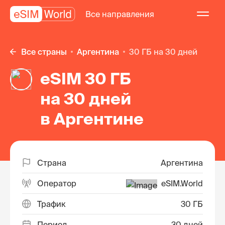
Все направления
Все страны
Аргентина
30 ГБ на 30 дней
eSIM 30 ГБ
на 30 дней
в Аргентине
Страна
Аргентина
Оператор
eSIM.World
Трафик
30 ГБ
Период
30 дней