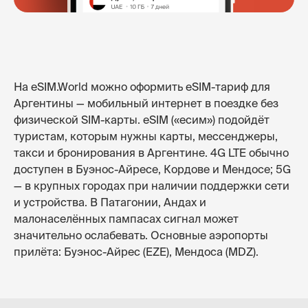
На eSIM.World можно оформить eSIM-тариф для
Аргентины — мобильный интернет в поездке без
физической SIM-карты. eSIM («есим») подойдёт
туристам, которым нужны карты, мессенджеры,
такси и бронирования в Аргентине. 4G LTE обычно
доступен в Буэнос-Айресе, Кордове и Мендосе; 5G
— в крупных городах при наличии поддержки сети
и устройства. В Патагонии, Андах и
малонаселённых пампасах сигнал может
значительно ослабевать. Основные аэропорты
прилёта: Буэнос-Айрес (EZE), Мендоса (MDZ).