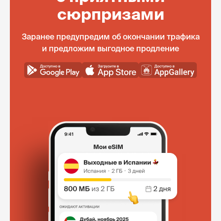
сюрпризами
Заранее предупредим об окончании трафика
и предложим выгодное продление