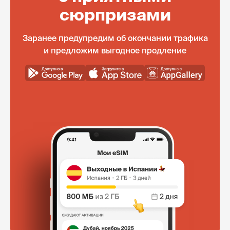
сюрпризами
Заранее предупредим об окончании трафика
и предложим выгодное продление