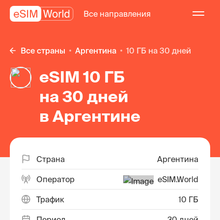
Все направления
Все страны
Аргентина
10 ГБ на 30 дней
eSIM 10 ГБ
на 30 дней
в Аргентине
Страна
Аргентина
Оператор
eSIM.World
Трафик
10 ГБ
Период
30 дней