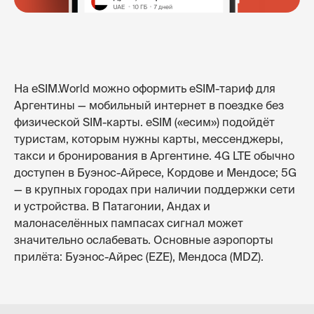
На eSIM.World можно оформить eSIM-тариф для
Аргентины — мобильный интернет в поездке без
физической SIM-карты. eSIM («есим») подойдёт
туристам, которым нужны карты, мессенджеры,
такси и бронирования в Аргентине. 4G LTE обычно
доступен в Буэнос-Айресе, Кордове и Мендосе; 5G
— в крупных городах при наличии поддержки сети
и устройства. В Патагонии, Андах и
малонаселённых пампасах сигнал может
значительно ослабевать. Основные аэропорты
прилёта: Буэнос-Айрес (EZE), Мендоса (MDZ).