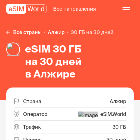
Все направления
Все страны
Алжир
30 ГБ на 30 дней
eSIM 30 ГБ
на 30 дней
в Алжире
Страна
Алжир
Оператор
eSIM.World
Трафик
30 ГБ
Период
30 дней