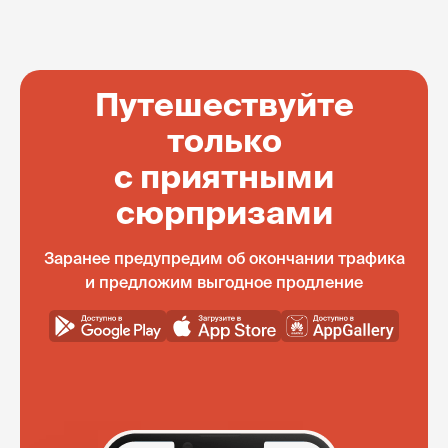
Путешествуйте
только
с приятными
сюрпризами
Заранее предупредим об окончании трафика
и предложим выгодное продление