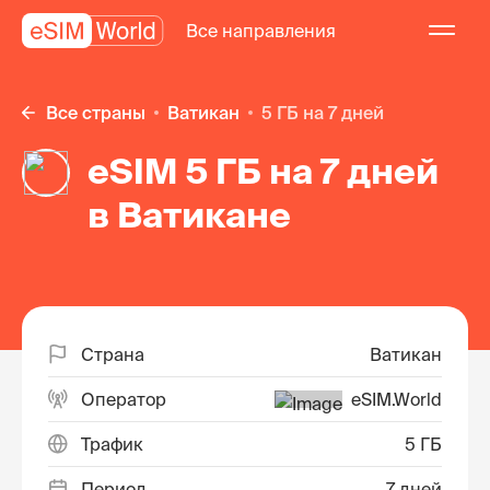
Все направления
Все страны
Ватикан
5 ГБ на 7 дней
eSIM 5 ГБ на 7 дней
в Ватикане
Страна
Ватикан
Оператор
eSIM.World
Трафик
5 ГБ
Период
7 дней