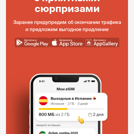
сюрпризами
Заранее предупредим об окончании трафика
и предложим выгодное продление