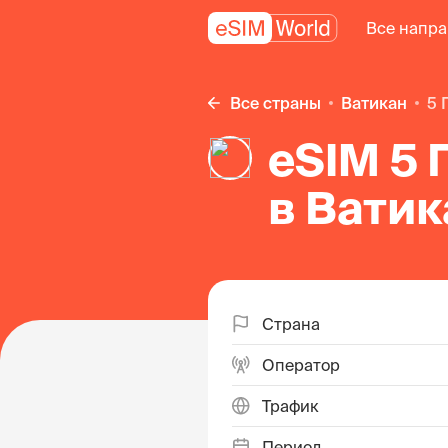
Все напр
Все страны
Ватикан
5
eSIM 5 
в Ватик
Страна
Оператор
Трафик
Период