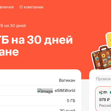
авления
О компании
 ГБ на 30 дней
ГБ на 30 дней
ане
Ватикан
eSIM.World
978 ₽
5 ГБ
Росси
30 дней