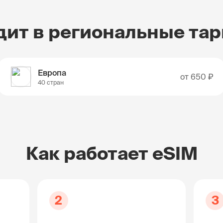
дит в региональные та
Европа
от
650 ₽
40 стран
Как работает eSIM
2
3