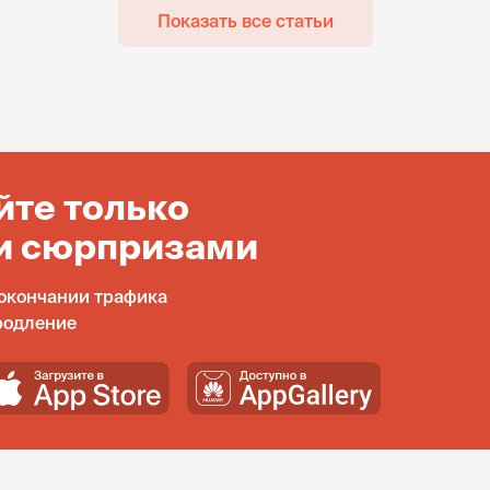
Показать все статьи
йте только
и сюрпризами
окончании трафика
родление