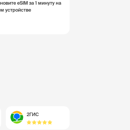
новите eSIM за 1 минуту на
ём устройстве
2ГИС