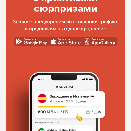
сюрпризами
Заранее предупредим об окончании трафика
и предложим выгодное продление