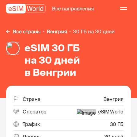
Все направления
Все страны
Венгрия
30 ГБ на 30 дней
eSIM 30 ГБ
на 30 дней
в Венгрии
Страна
Венгрия
Оператор
eSIM.World
Трафик
30 ГБ
Период
30 дней