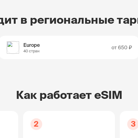
дит в региональные та
Europe
от
650 ₽
40 стран
Как работает eSIM
2
3