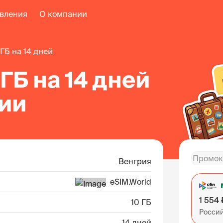
авления
О компании
0 ГБ на 14 дней
 ГБ на 14 дней
рии
Венгрия
eSIM.World
1 554 
10 ГБ
Росси
14 дней