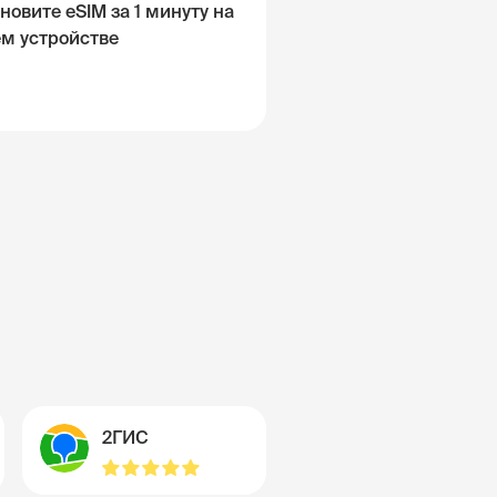
новите eSIM за 1 минуту на
ём устройстве
2ГИС