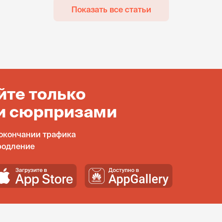
Показать все статьи
йте только
и сюрпризами
окончании трафика
родление