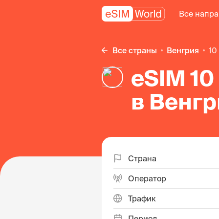
Все напр
Все страны
Венгрия
1
eSIM 10
в Венг
Страна
Оператор
Трафик
Период