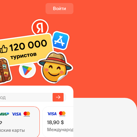
Войти
18,90 $
₽
Международные карты
йские карты